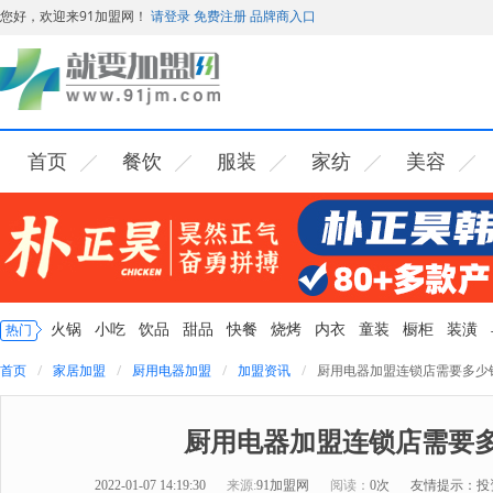
您好，欢迎来91加盟网！
请登录
免费注册
品牌商入口
首页
餐饮
服装
家纺
美容
火锅
小吃
饮品
甜品
快餐
烧烤
内衣
童装
橱柜
装潢
热门
首页
家居加盟
厨用电器加盟
加盟资讯
厨用电器加盟连锁店需要多少
厨用电器加盟连锁店需要
2022-01-07 14:19:30
来源:
91加盟网
阅读：
0次
友情提示：投