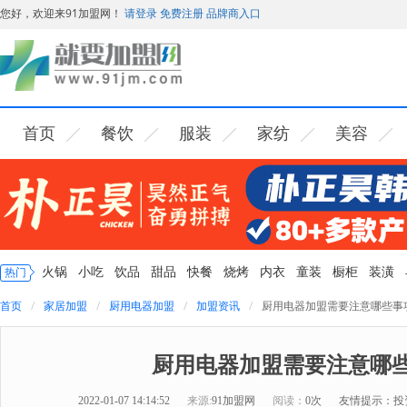
您好，欢迎来91加盟网！
请登录
免费注册
品牌商入口
首页
餐饮
服装
家纺
美容
火锅
小吃
饮品
甜品
快餐
烧烤
内衣
童装
橱柜
装潢
热门
首页
家居加盟
厨用电器加盟
加盟资讯
厨用电器加盟需要注意哪些事
厨用电器加盟需要注意哪
2022-01-07 14:14:52
来源:
91加盟网
阅读：
0次
友情提示：投