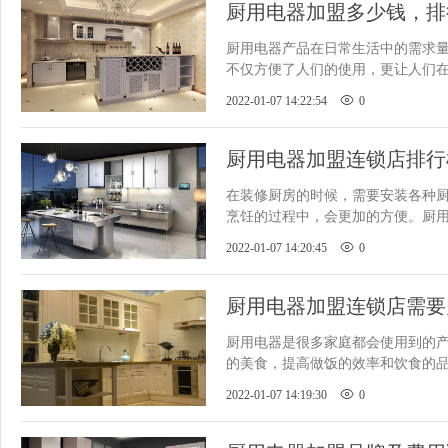
厨用电器加盟多少钱，排
​厨用电器产品在日常生活中的需求
不仅方便了人们的使用，更让人们
时间，同样也可以打造更舒适
2022-01-07 14:22:54
0
厨用电器加盟连锁店排行
有哪些
​在装修厨房的时候，需要安装各种
烹饪的过程中，会更加的方便。厨
行业营收很可观，有些创业者
2022-01-07 14:20:45
0
厨用电器加盟连锁店需要
​厨用电器是很多家庭都会使用到的
的美食，提高做饭的效率和饮食的
依赖性比较性，因此市面上出
2022-01-07 14:19:30
0