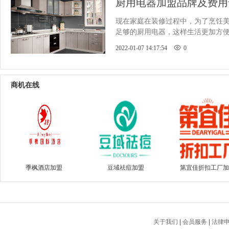
厨用电器加盟品牌及费用
​现在家庭在装修过程中，为了烹饪
足够的厨用电器，这样生活更加方
人在购买时对品牌的要求很高
2022-01-07 14:17:54
0
商机在线
季枫酒店加盟
豆域祛痘加盟
第宜佳折扣工厂加
关于我们
|
会员服务
|
法律