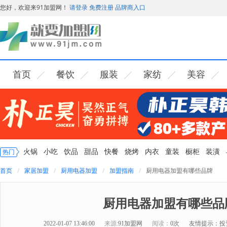
您好，欢迎来91加盟网！
请登录
免费注册
品牌商入口
首页
餐饮
服装
家纺
美容
火锅
小吃
饮品
甜品
快餐
烧烤
内衣
童装
橱柜
装潢
热门
首页
家居加盟
厨用电器加盟
加盟指南
厨用电器加盟有哪些品牌
厨用电器加盟有哪些品
2022-01-07 13:46:00
来源:
91加盟网
阅读：
0次
友情提示：投