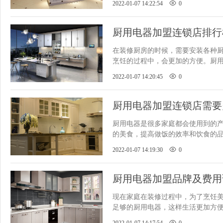
2022-01-07 14:22:54
0
厨用电器加盟连锁店排行
有哪些
​在装修厨房的时候，需要安装各种
烹饪的过程中，会更加的方便。厨
行业营收很可观，有些创业者
2022-01-07 14:20:45
0
厨用电器加盟连锁店需要
​厨用电器是很多家庭都会使用到的
的美食，提高做饭的效率和饮食的
依赖性比较性，因此市面上出
2022-01-07 14:19:30
0
厨用电器加盟品牌及费用
​现在家庭在装修过程中，为了烹饪
足够的厨用电器，这样生活更加方
人在购买时对品牌的要求很高